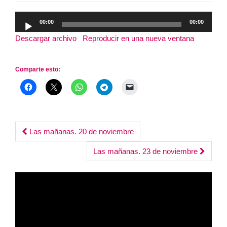
Reproductor
00:00
00:00
de
Descargar archivo
|
Reproducir en una nueva ventana
|
audio
Duración: 8:57
Comparte esto:
Post
Las mañanas. 20 de noviembre
navigation
Las mañanas. 23 de noviembre
Reproductor
de
vídeo