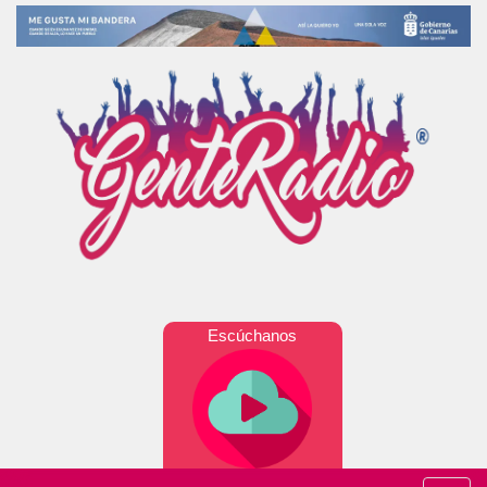
Escúchanos