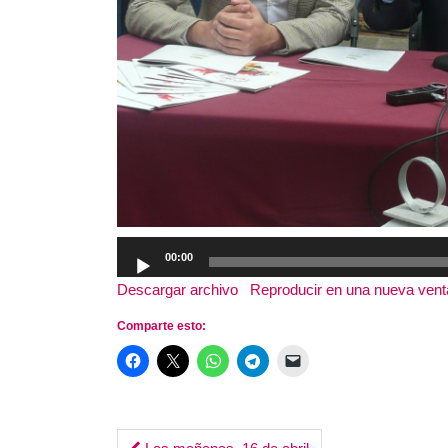
Reproductor
00:00
de
Descargar archivo
|
Reproducir en una nueva ven
audio
Comparte esto: