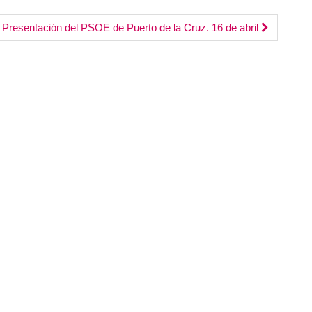
o
disminuir
. Presentación del PSOE de Puerto de la Cruz. 16 de abril
el
volumen.