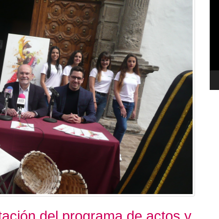
de
ví
tación del programa de actos y