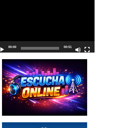
deo
00:00
00:51