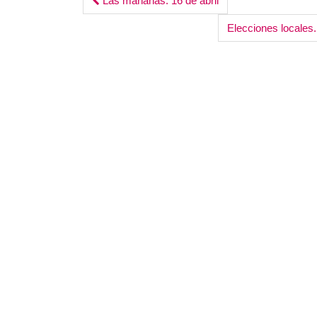
Post
Las mañanas. 16 de abril
navigation
Elecciones locales