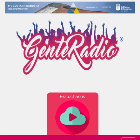
Escúchanos