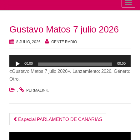
T
o
g
Gustavo Matos 7 julio 2026
g
l
8 JULIO, 2026
GENTE RADIO
e
n
Reproductor
a
00:00
00:00
de
v
«Gustavo Matos 7 julio 2026». Lanzamiento: 2026. Género:
audio
i
Otro.
g
.
.
a
PERMALINK
t
i
o
Post
Especial PARLAMENTO DE CANARIAS
n
navigation
Reproductor