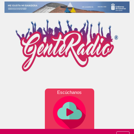
Escúchanos