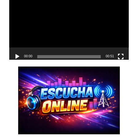
de
vídeo
00:00
00:51