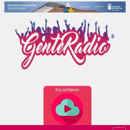
Escúchanos