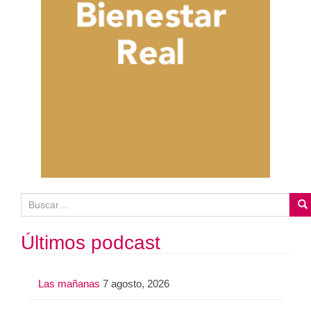
B
u
s
Últimos podcast
c
a
Las mañanas
7 agosto, 2026
r
: