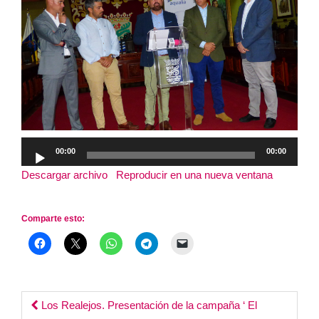
Reproductor
00:00
00:00
de
Descargar archivo
|
Reproducir en una nueva ventana
|
audio
Duración: 7:40
Comparte esto:
Post
Los Realejos. Presentación de la campaña ‘ El