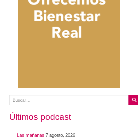
B
u
s
Últimos podcast
c
a
Las mañanas
7 agosto, 2026
r