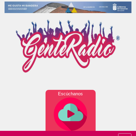
Escúchanos