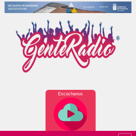
Escúchanos