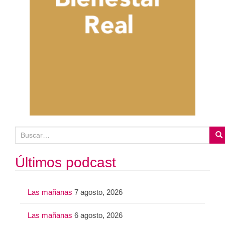
B
u
s
Últimos podcast
c
a
Las mañanas
7 agosto, 2026
r
:
Las mañanas
6 agosto, 2026