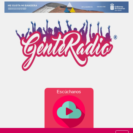
Escúchanos