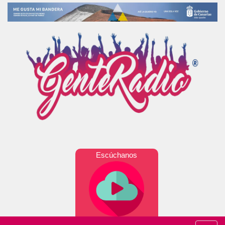
Escúchanos