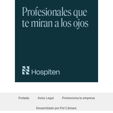
Portada
Aviso Legal
Promociona tu empresa
Desarrollado por Pol Cámara
.