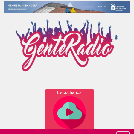
Escúchanos