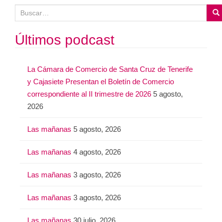
B
u
s
Últimos podcast
c
a
La Cámara de Comercio de Santa Cruz de Tenerife
r
y Cajasiete Presentan el Boletín de Comercio
:
correspondiente al II trimestre de 2026
5 agosto,
2026
Las mañanas
5 agosto, 2026
Las mañanas
4 agosto, 2026
Las mañanas
3 agosto, 2026
Las mañanas
3 agosto, 2026
Las mañanas
30 julio, 2026