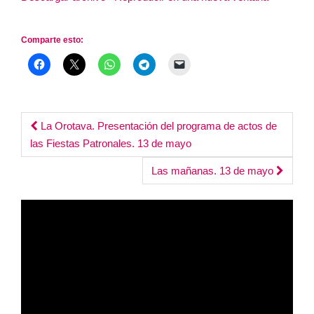
audio
Duración: 1:02:39
Comparte esto:
Post
La Orotava. Presentación del programa de actos de
las Fiestas Patronales. 13 de mayo
navigation
Las mañanas. 13 de mayo
Reproductor
de
vídeo