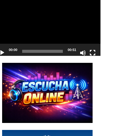
deo
00:00
00:51