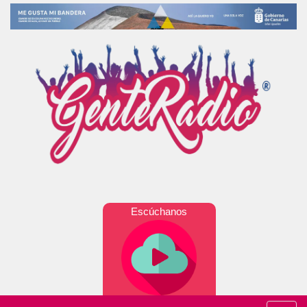
Escúchanos