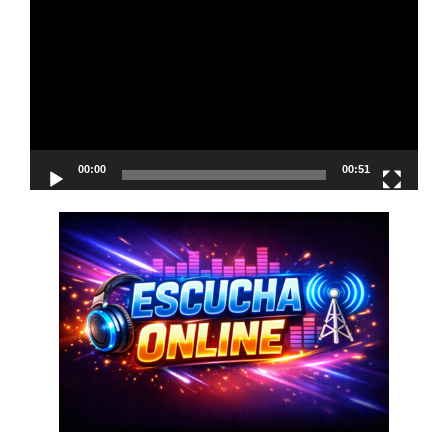
de
vídeo
00:00
00:51