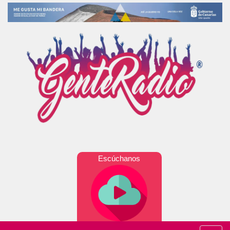
Escúchanos