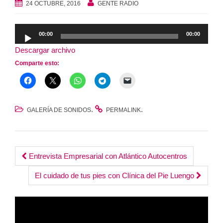
24 OCTUBRE, 2016
GENTE RADIO
Reproductor
00:00
00:00
de
Descargar archivo
audio
Comparte esto:
.
.
GALERÍA DE SONIDOS
PERMALINK
Post
Entrevista Empresarial con Atlántico Autocentros
navigation
El cuidado de tus pies con Clínica del Pie Luengo
Reproductor
de