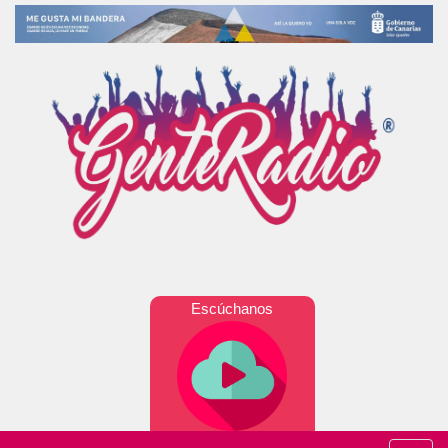
Escúchanos