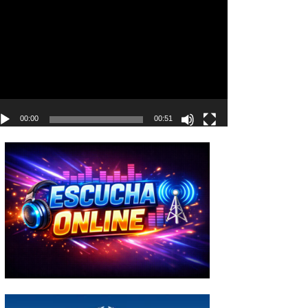
deo
00:00
00:51