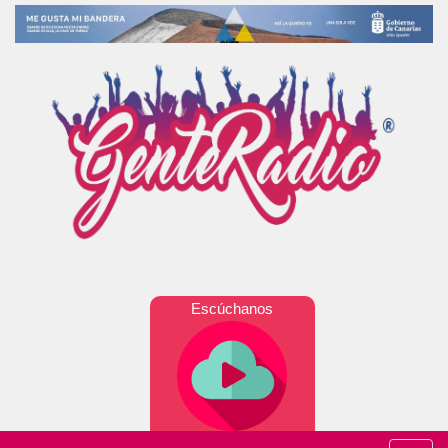
Escúchanos