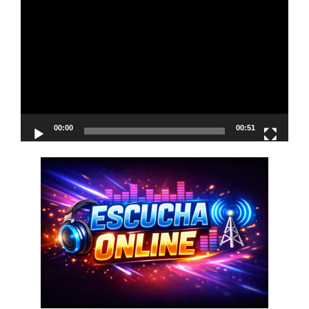
de
vídeo
00:00
00:51