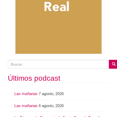
B
u
s
Últimos podcast
c
a
Las mañanas
7 agosto, 2026
r
:
Las mañanas
6 agosto, 2026