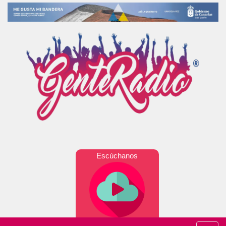
Escúchanos