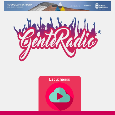
Escúchanos