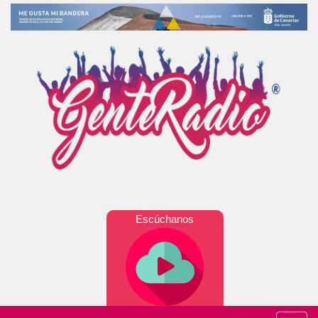
Escúchanos