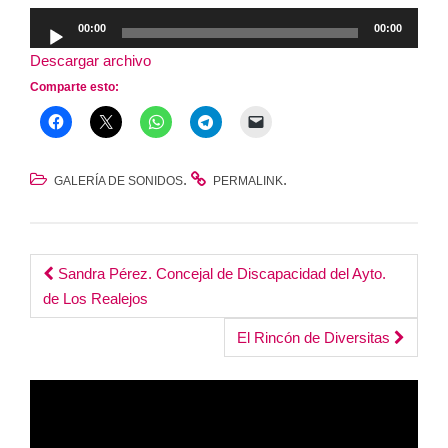
Reproductor
00:00
00:00
de
Descargar archivo
audio
Comparte esto:
.
.
GALERÍA DE SONIDOS
PERMALINK
Post
Sandra Pérez. Concejal de Discapacidad del Ayto.
de Los Realejos
navigation
El Rincón de Diversitas
Reproductor
de
vídeo