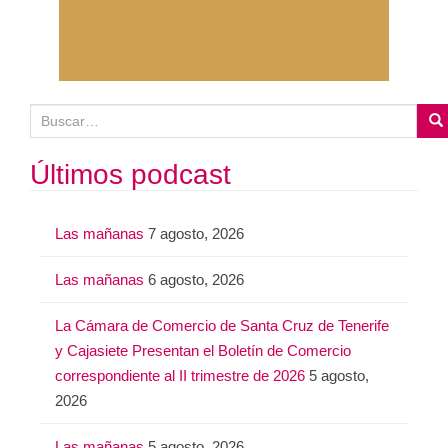
B
u
s
Últimos podcast
c
a
Las mañanas
7 agosto, 2026
r
:
Las mañanas
6 agosto, 2026
La Cámara de Comercio de Santa Cruz de Tenerife
y Cajasiete Presentan el Boletín de Comercio
correspondiente al II trimestre de 2026
5 agosto,
2026
Las mañanas
5 agosto, 2026