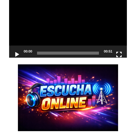
de
vídeo
00:00
00:51