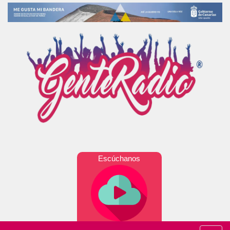
Escúchanos