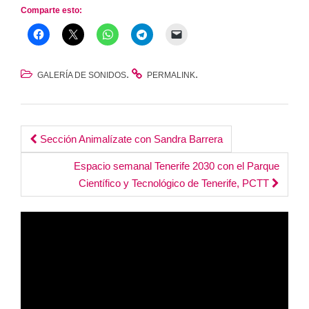
Comparte esto:
.
.
GALERÍA DE SONIDOS
PERMALINK
Post
Sección Animalízate con Sandra Barrera
navigation
Espacio semanal Tenerife 2030 con el Parque
Científico y Tecnológico de Tenerife, PCTT
Reproductor
de
vídeo