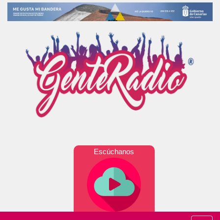
Escúchanos