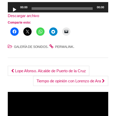
Reproductor
00:00
00:00
de
Descargar archivo
audio
Comparte esto:
.
.
GALERÍA DE SONIDOS
PERMALINK
Post
Lope Afonso. Alcalde de Puerto de la Cruz
navigation
Tiempo de opinión con Lorenzo de Ara
Reproductor
de
vídeo