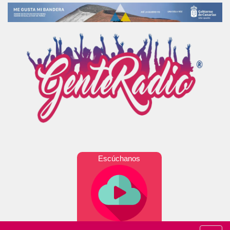
Escúchanos