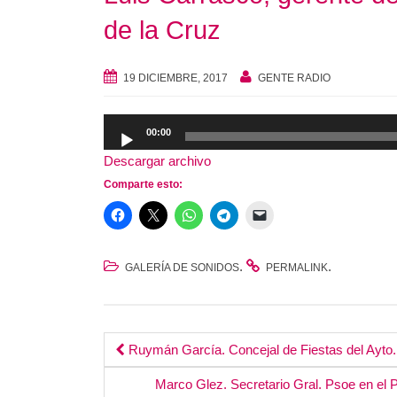
de la Cruz
19 DICIEMBRE, 2017
GENTE RADIO
Reproductor
00:00
de
Descargar archivo
audio
Comparte esto:
.
.
GALERÍA DE SONIDOS
PERMALINK
Post
Ruymán García. Concejal de Fiestas del Ayto. 
Marco Glez. Secretario Gral. Psoe en el P