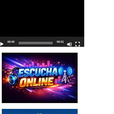
deo
00:00
00:51