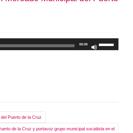
Utiliza
00:00
las
teclas
de
flecha
arriba/abajo
para
aumentar
o
disminuir
el
del Puerto de la Cruz
volumen.
uerto de la Cruz y portavoz grupo municipal socialista en el