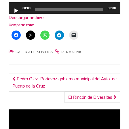
Reproductor
00:00
00:00
de
Descargar archivo
audio
Comparte esto:
.
.
GALERÍA DE SONIDOS
PERMALINK
Post
Pedro Glez. Portavoz gobierno municipal del Ayto. de
Puerto de la Cruz
navigation
El Rincón de Diversitas
Reproductor
de
vídeo