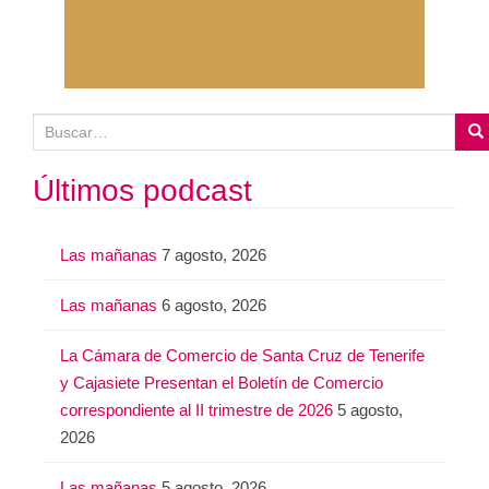
B
u
s
Últimos podcast
c
a
Las mañanas
7 agosto, 2026
r
:
Las mañanas
6 agosto, 2026
La Cámara de Comercio de Santa Cruz de Tenerife
y Cajasiete Presentan el Boletín de Comercio
correspondiente al II trimestre de 2026
5 agosto,
2026
Las mañanas
5 agosto, 2026