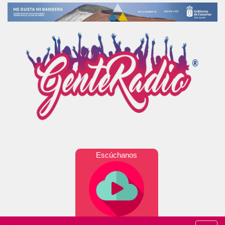
Escúchanos