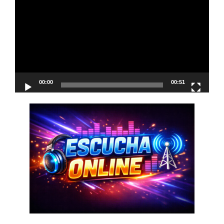
de
vídeo
00:00
00:51