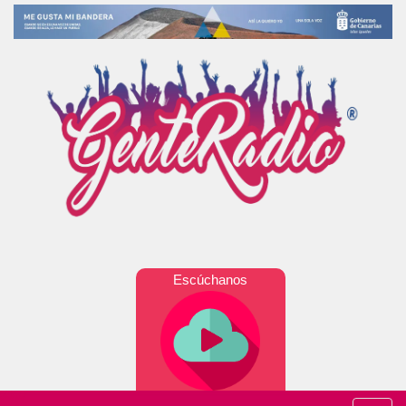
Escúchanos