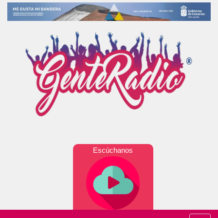
Escúchanos