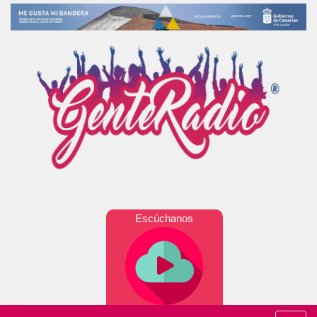
Escúchanos