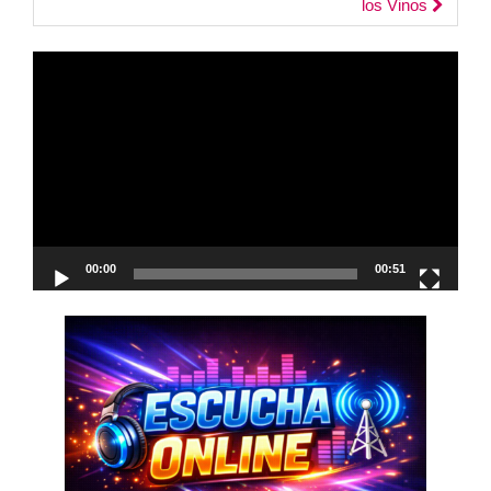
los Vinos
Reproductor
de
vídeo
00:00
00:51