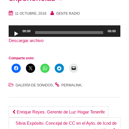
11 OCTUBRE, 2018
GENTE RADIO
Reproductor
00:00
00:00
de
Descargar archivo
audio
Comparte esto:
.
.
GALERÍA DE SONIDOS
PERMALINK
Post
Enrique Reyes. Gerente de Luz·Hogar Tenerife
navigation
Silvia Expósito. Concejal de CC en el Ayto. de Icod de