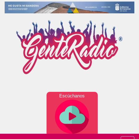
Escúchanos