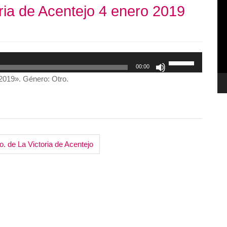
ria de Acentejo 4 enero 2019
de
ví
Utiliza
00:00
las
 2019». Género: Otro.
teclas
de
flecha
arriba/abajo
para
o. de La Victoria de Acentejo
aumentar
o
disminuir
el
volumen.