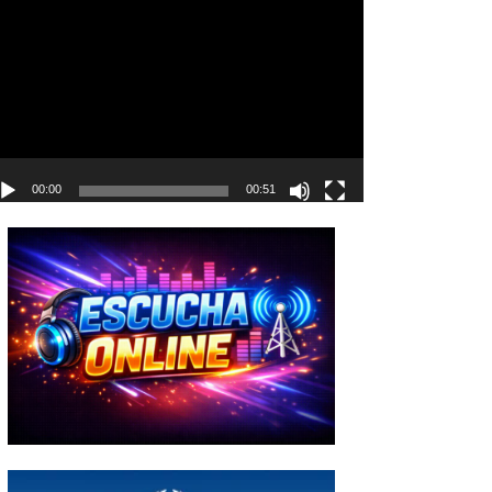
deo
00:00
00:51