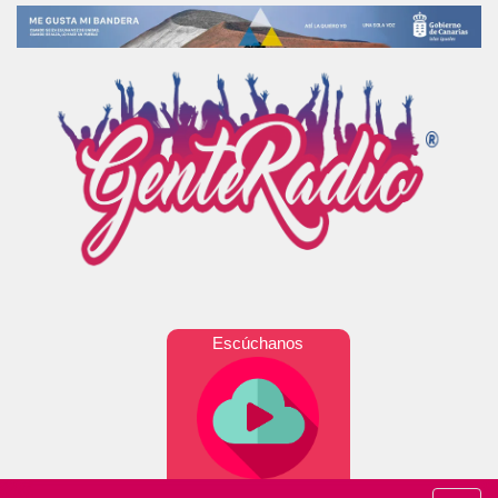
Escúchanos