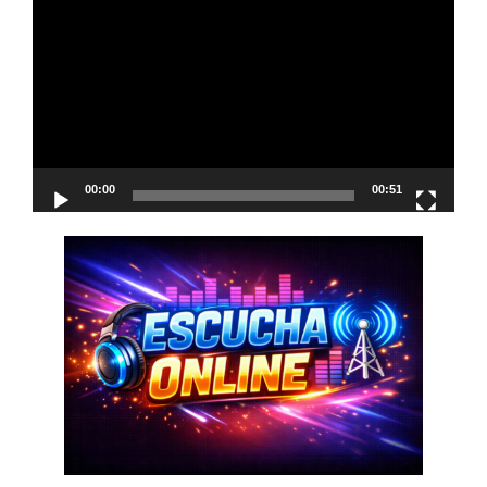
de
vídeo
00:00
00:51