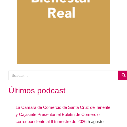
B
u
s
Últimos podcast
c
a
La Cámara de Comercio de Santa Cruz de Tenerife
r
y Cajasiete Presentan el Boletín de Comercio
:
correspondiente al II trimestre de 2026
5 agosto,