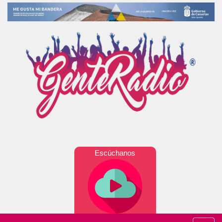
Escúchanos