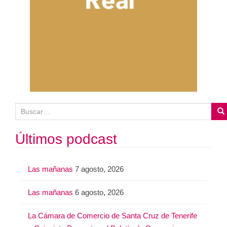
B
u
s
Últimos podcast
c
a
Las mañanas
7 agosto, 2026
r
:
Las mañanas
6 agosto, 2026
La Cámara de Comercio de Santa Cruz de Tenerife