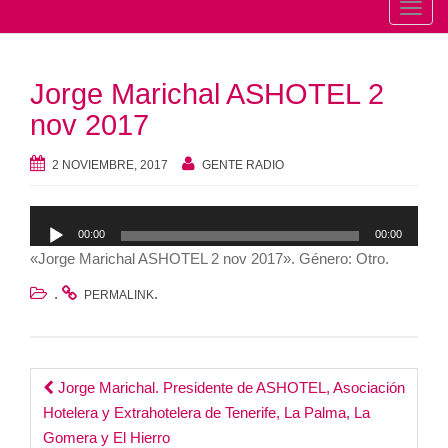
T
o
g
Jorge Marichal ASHOTEL 2
g
l
nov 2017
e
n
2 NOVIEMBRE, 2017
GENTE RADIO
a
v
Reproductor
00:00
00:00
i
de
«Jorge Marichal ASHOTEL 2 nov 2017». Género: Otro.
g
audio
a
.
.
PERMALINK
t
i
o
Post
Jorge Marichal. Presidente de ASHOTEL, Asociación
n
Hotelera y Extrahotelera de Tenerife, La Palma, La
navigation
Gomera y El Hierro