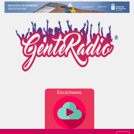
Escúchanos