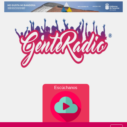
Escúchanos