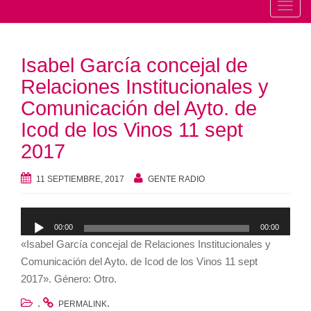
T
o
g
Isabel García concejal de
g
l
Relaciones Institucionales y
e
Comunicación del Ayto. de
n
Icod de los Vinos 11 sept
a
2017
v
i
11 SEPTIEMBRE, 2017
GENTE RADIO
g
a
Reproductor
t
00:00
00:00
de
i
«Isabel García concejal de Relaciones Institucionales y
audio
o
Comunicación del Ayto. de Icod de los Vinos 11 sept
n
2017». Género: Otro.
.
.
PERMALINK