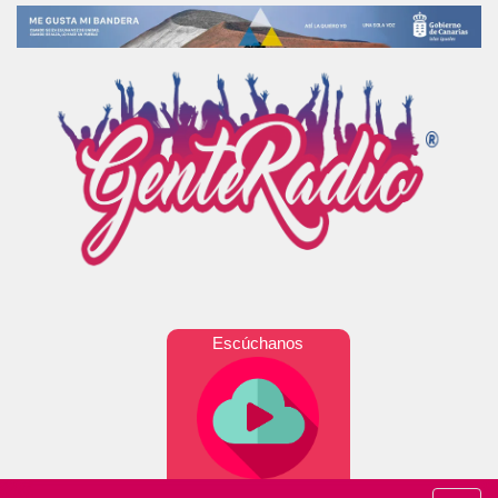
Escúchanos