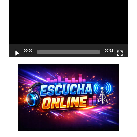
de
vídeo
00:00
00:51