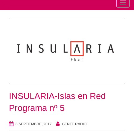
T
o
g
g
l
e
n
a
v
i
g
a
t
INSULARIA-Islas en Red
i
Programa nº 5
o
n
8 SEPTIEMBRE, 2017
GENTE RADIO