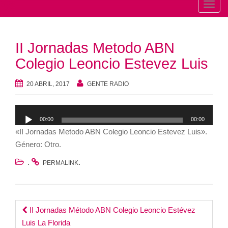
T
o
g
II Jornadas Metodo ABN
g
l
Colegio Leoncio Estevez Luis
e
n
20 ABRIL, 2017
GENTE RADIO
a
v
Reproductor
00:00
00:00
i
de
«II Jornadas Metodo ABN Colegio Leoncio Estevez Luis».
g
audio
Género: Otro.
a
t
.
.
PERMALINK
i
o
n
Post
II Jornadas Método ABN Colegio Leoncio Estévez
Luis La Florida