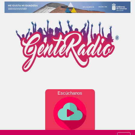
Escúchanos