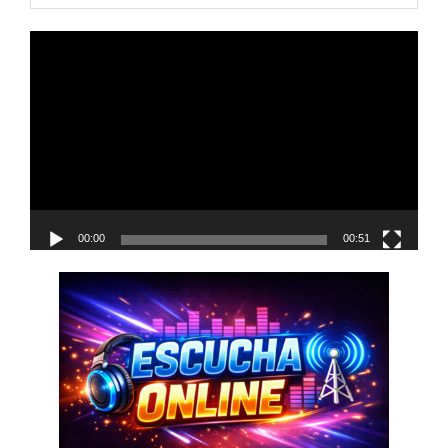
navigation
Reproductor
de
vídeo
00:00
00:51