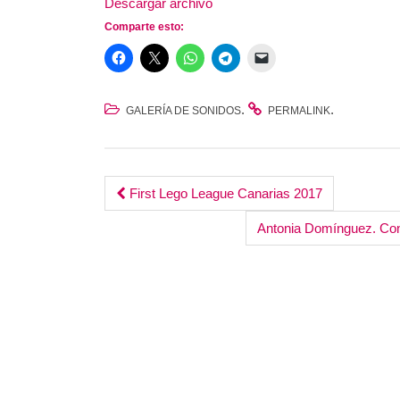
Descargar archivo
audio
Comparte esto:
.
.
GALERÍA DE SONIDOS
PERMALINK
Post
First Lego League Canarias 2017
navigation
Antonia Domínguez. Con