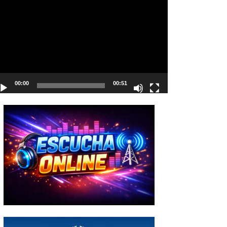
deo
00:00
00:51