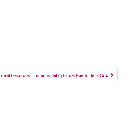
teclas
de
flecha
arriba/abajo
para
aumentar
o
disminuir
el
volumen.
cejal Recursos Humanos del Ayto. del Puerto de la Cruz