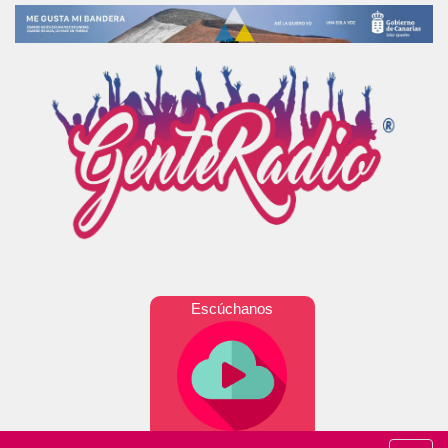
Escúchanos