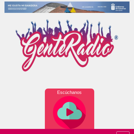
Escúchanos