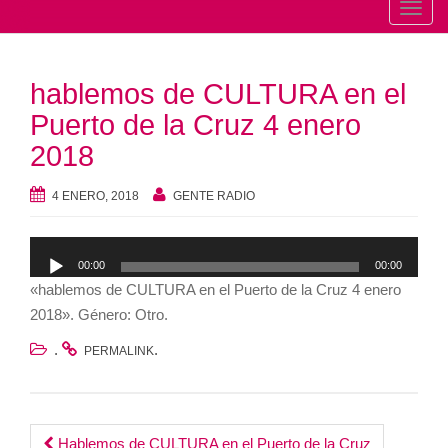
T
o
g
hablemos de CULTURA en el
g
l
Puerto de la Cruz 4 enero
e
2018
n
a
4 ENERO, 2018
GENTE RADIO
v
i
Reproductor
g
00:00
00:00
de
a
«hablemos de CULTURA en el Puerto de la Cruz 4 enero
audio
t
2018». Género: Otro.
i
.
.
PERMALINK
o
n
Hablemos de CULTURA en el Puerto de la Cruz