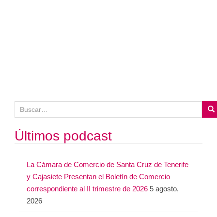
B
u
s
Últimos podcast
c
a
La Cámara de Comercio de Santa Cruz de Tenerife
r
y Cajasiete Presentan el Boletín de Comercio
:
correspondiente al II trimestre de 2026
5 agosto,
2026