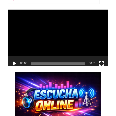
Post
navigation
Reproductor
de
vídeo
00:00
00:51