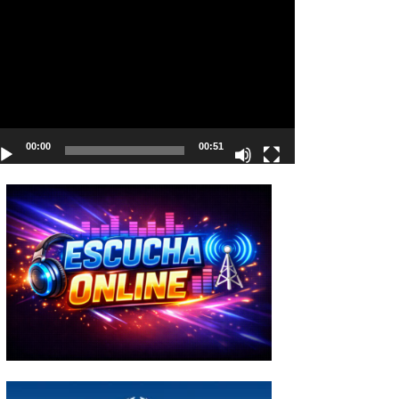
deo
00:00
00:51