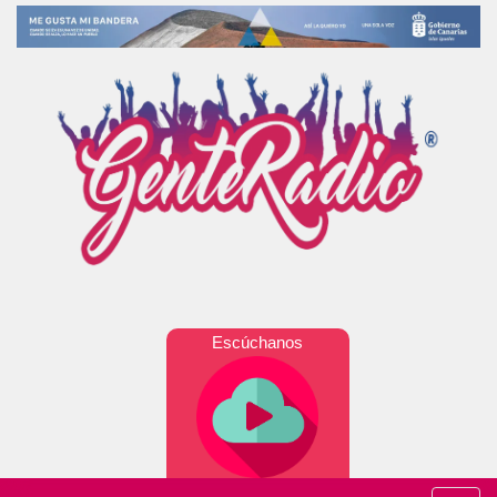
Escúchanos