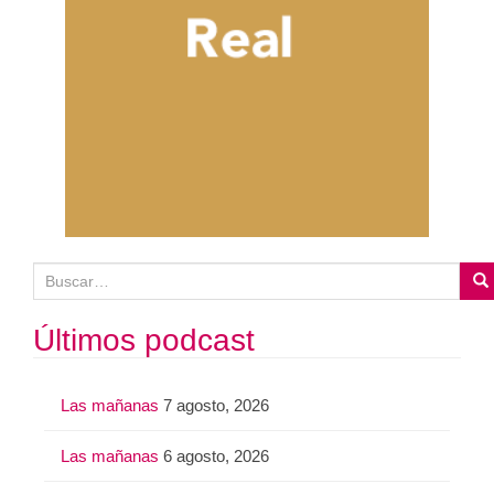
B
u
s
Últimos podcast
c
a
Las mañanas
7 agosto, 2026
r
:
Las mañanas
6 agosto, 2026