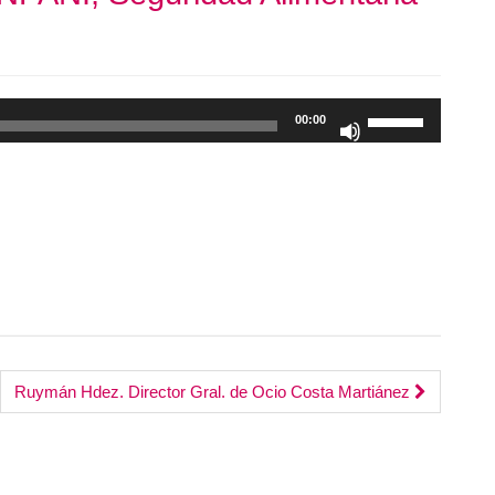
Utiliza
00:00
las
teclas
de
flecha
arriba/abajo
para
aumentar
o
disminuir
el
Ruymán Hdez. Director Gral. de Ocio Costa Martiánez
volumen.