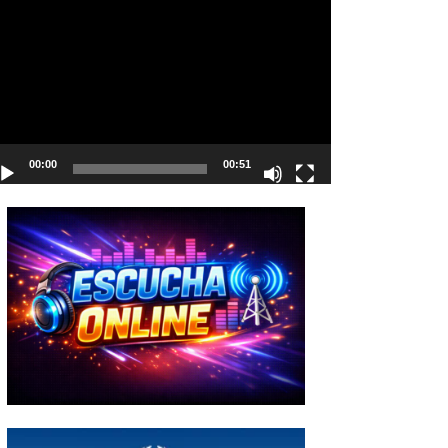
deo
00:00
00:51