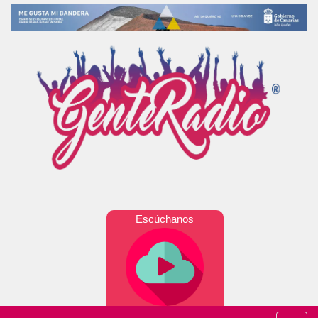
Escúchanos