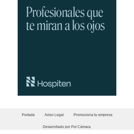
Portada
Aviso Legal
Promociona tu empresa
Desarrollado por Pol Cámara
.