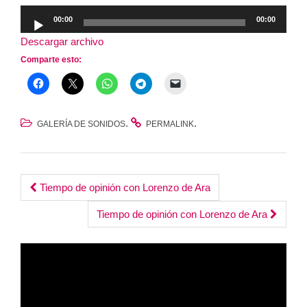
Reproductor
00:00
00:00
de
Descargar archivo
audio
Comparte esto:
.
.
GALERÍA DE SONIDOS
PERMALINK
Post
Tiempo de opinión con Lorenzo de Ara
navigation
Tiempo de opinión con Lorenzo de Ara
Reproductor
de
vídeo