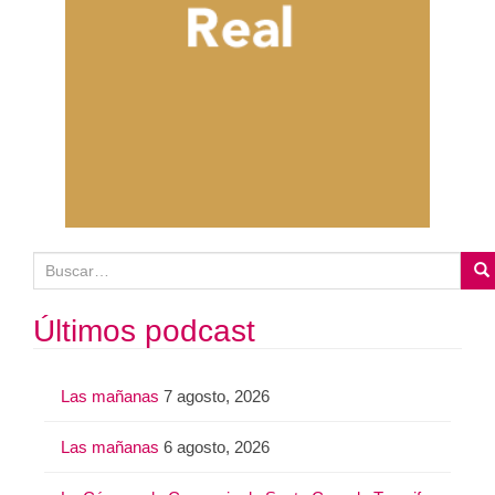
B
u
s
Últimos podcast
c
a
Las mañanas
7 agosto, 2026
r
:
Las mañanas
6 agosto, 2026