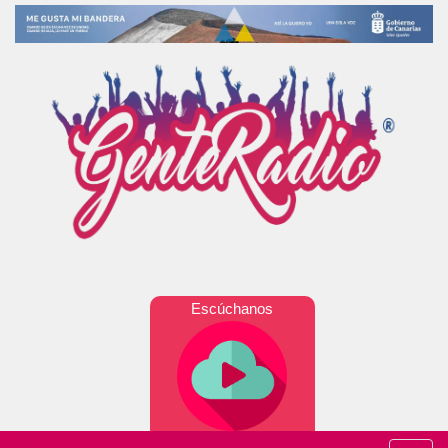
Escúchanos