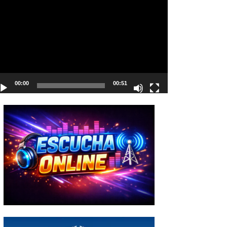
deo
00:00
00:51