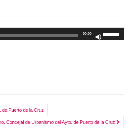
Utiliza
00:00
las
teclas
de
flecha
arriba/abajo
para
aumentar
o
disminuir
el
 de Puerto de la Cruz
volumen.
o. Concejal de Urbanismo del Ayto. de Puerto de la Cruz