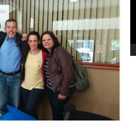
de
ví