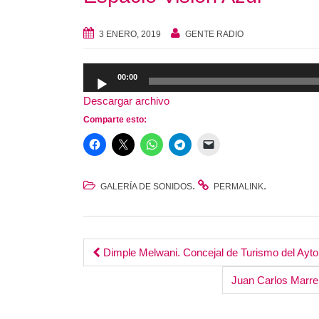
3 ENERO, 2019
GENTE RADIO
Reproductor
00:00
de
Descargar archivo
audio
Comparte esto:
.
.
GALERÍA DE SONIDOS
PERMALINK
Post
Dimple Melwani. Concejal de Turismo del Ayto.
navigation
Juan Carlos Marrer