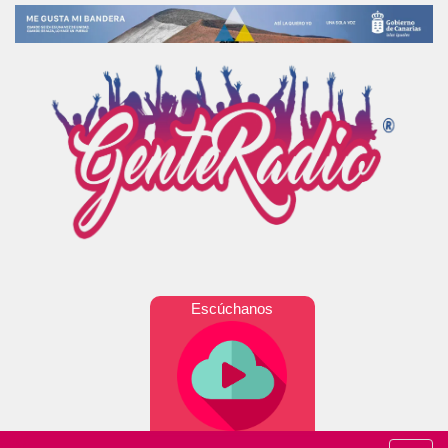
Escúchanos