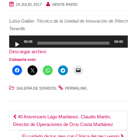
19 JULIO, 2017
GENTE RADIO
Luisa Galtier. Técnico de la Unidad de Innovación de INtech
Tenerife
Reproductor
00:00
00:00
de
Descargar archivo
audio
Comparte esto:
.
.
GALERÍA DE SONIDOS
PERMALINK
Post
40 Aniversario Lago Martiánez. Claudio Martín,
Director de Operaciones de Ocio Costa Martiánez
navigation
El cuidado de tus pies con Clínica del pie Luengo