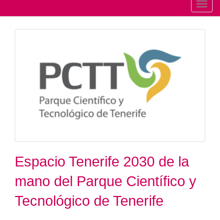
T
o
g
g
l
e
n
a
v
i
g
a
t
Espacio Tenerife 2030 de la
i
mano del Parque Científico y
o
n
Tecnológico de Tenerife