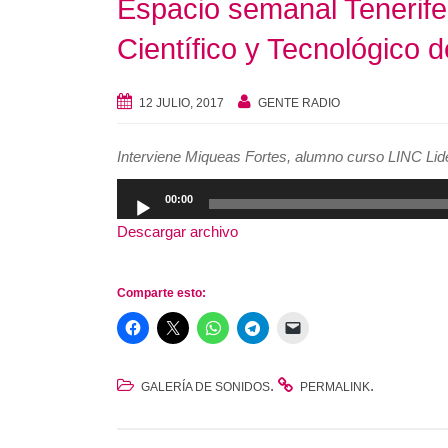
Espacio semanal Tenerife
Científico y Tecnológico d
12 JULIO, 2017
GENTE RADIO
Interviene Miqueas Fortes, alumno curso LINC Lid
Reproductor
00:00
de
Descargar archivo
audio
Comparte esto:
.
.
GALERÍA DE SONIDOS
PERMALINK