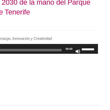
 2030 de la mano del Parque
e Tenerife
erazgo, Innovación y Creatividad
Utiliza
00:00
las
teclas
de
flecha
arriba/abajo
para
aumentar
o
disminuir
el