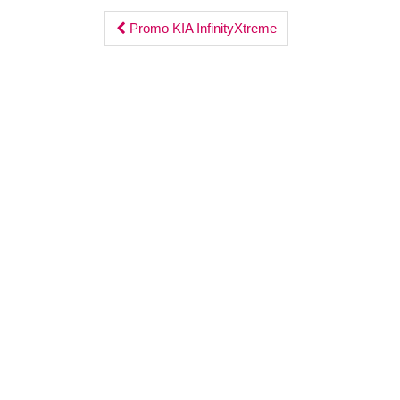
Post
Promo KIA InfinityXtreme
navigation