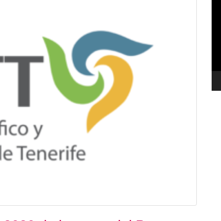
de
ví