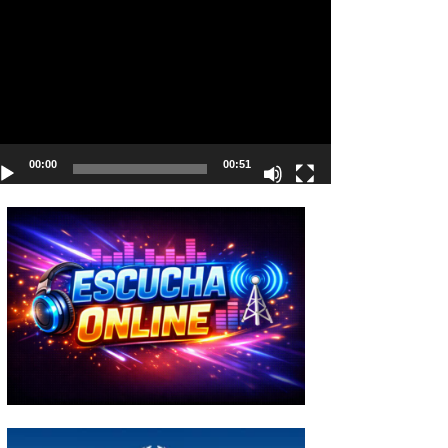
deo
00:00
00:51