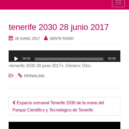
T
o
g
tenerife 2030 28 junio 2017
g
l
28 JUNIO, 2017
GENTE RADIO
e
n
Reproductor
a
00:00
00:00
de
v
«tenerife 2030 28 junio 2017». Género: Otro.
audio
i
.
.
g
PERMALINK
a
t
i
Post
Espacio semanal Tenerife 2030 de la mano del
o
Parque Científico y Tecnológico de Tenerife
n
navigation
Reproductor