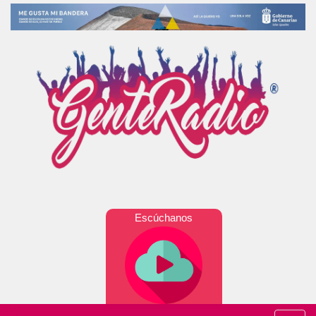
Escúchanos