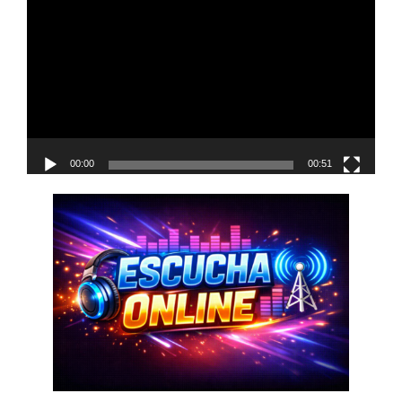
de
vídeo
00:00
00:51