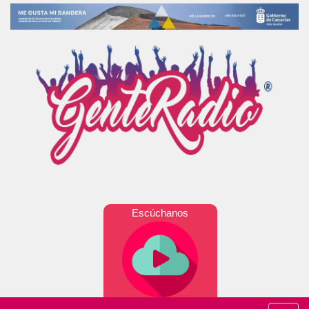
Escúchanos