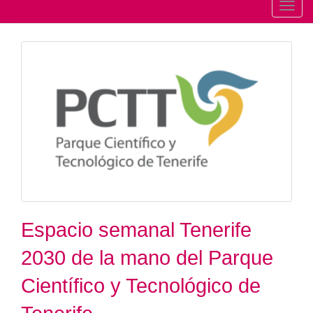
T
o
g
g
l
e
n
a
v
i
g
a
t
Espacio semanal Tenerife
i
2030 de la mano del Parque
o
n
Científico y Tecnológico de