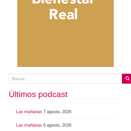
B
u
s
Últimos podcast
c
a
Las mañanas
7 agosto, 2026
r
:
Las mañanas
6 agosto, 2026