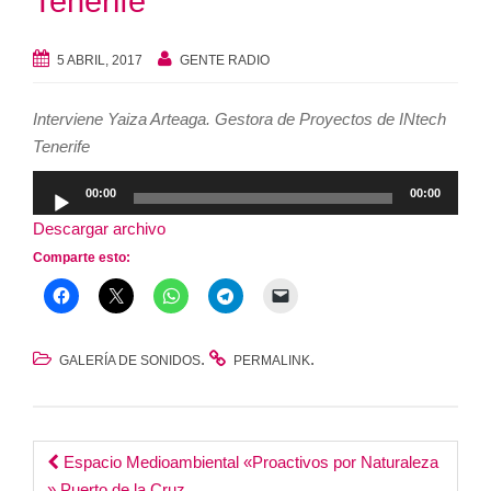
Tenerife
5 ABRIL, 2017
GENTE RADIO
Interviene Yaiza Arteaga. Gestora de Proyectos de INtech
Tenerife
Reproductor
00:00
00:00
de
Descargar archivo
audio
Comparte esto:
.
.
GALERÍA DE SONIDOS
PERMALINK
Post
Espacio Medioambiental «Proactivos por Naturaleza
» Puerto de la Cruz