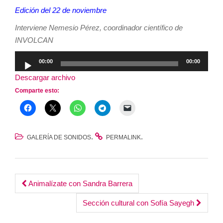
Edición del 22 de noviembre
Interviene Nemesio Pérez, coordinador científico de
INVOLCAN
Reproductor
00:00
00:00
de
Descargar archivo
audio
Comparte esto:
.
.
GALERÍA DE SONIDOS
PERMALINK
Post
Animalízate con Sandra Barrera
navigation
Sección cultural con Sofía Sayegh