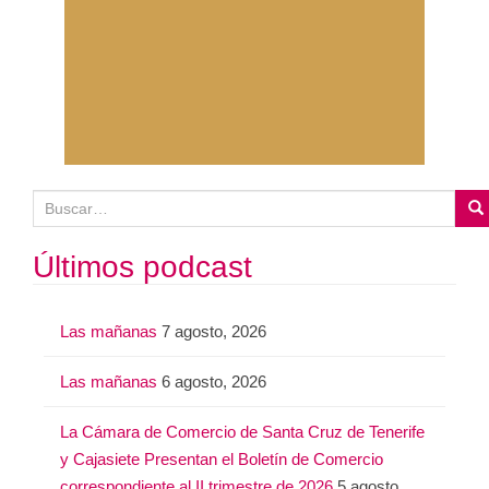
B
u
s
Últimos podcast
c
a
Las mañanas
7 agosto, 2026
r
:
Las mañanas
6 agosto, 2026
La Cámara de Comercio de Santa Cruz de Tenerife
y Cajasiete Presentan el Boletín de Comercio
correspondiente al II trimestre de 2026
5 agosto,