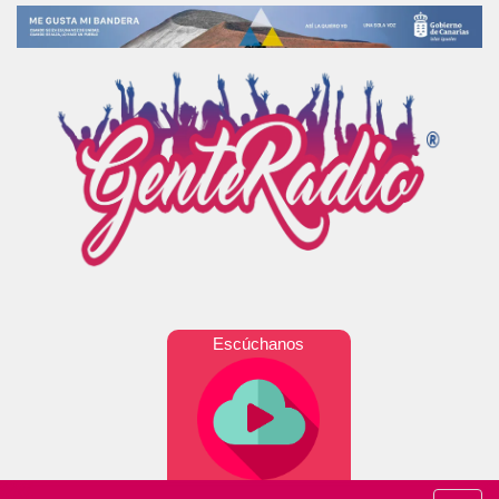
Escúchanos